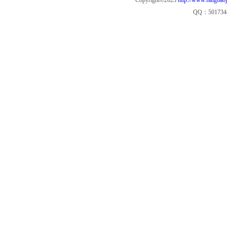
Copyright©2023
http://www.fangbao
QQ：501734