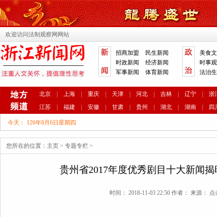
欢迎访问法制观察网网站
招商加盟
民生新闻
美食文
时政新闻
经济新闻
时事观
军事新闻
体育新闻
法治生
北京
|
上海
|
重庆
|
天津
|
河北
|
吉林
|
辽宁
|
浙
江苏
|
福建
|
安徽
|
甘肃
|
贵州
|
湖北
|
湖南
|
四
今天：
126年8月6日星期四
您所在的位置：
主页
>
专题专栏
>
贵州省2017年度优秀剧目十大新闻揭
时间： 2018-11-03 22:50 作者： 来源： 点