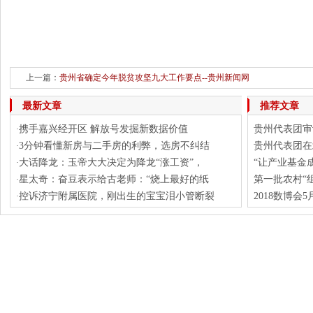
上一篇：
贵州省确定今年脱贫攻坚九大工作要点--贵州新闻网
下一篇：
春节长假贵州服
最新文章
推荐文章
携手嘉兴经开区 解放号发掘新数据价值
贵州代表团审
·
3分钟看懂新房与二手房的利弊，选房不纠结
贵州代表团在
·
大话降龙：玉帝大大决定为降龙“涨工资”，
“让产业基金成
·
星太奇：奋豆表示给古老师：“烧上最好的纸
第一批农村“
·
控诉济宁附属医院，刚出生的宝宝泪小管断裂
2018数博会
·