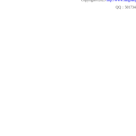
Copyright©2023
http://www.fangbao
QQ：501734