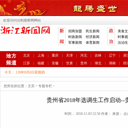
欢迎访问法制观察网网站
招商加盟
民生新闻
美食文
时政新闻
经济新闻
时事观
军事新闻
体育新闻
法治生
北京
|
上海
|
重庆
|
天津
|
河北
|
吉林
|
辽宁
|
浙
江苏
|
福建
|
安徽
|
甘肃
|
贵州
|
湖北
|
湖南
|
四
今天：
126年8月6日星期四
您所在的位置：
主页
>
专题专栏
>
贵州省2018年选调生工作启动-
时间： 2018-11-03 22:50 作者： 来源： 点