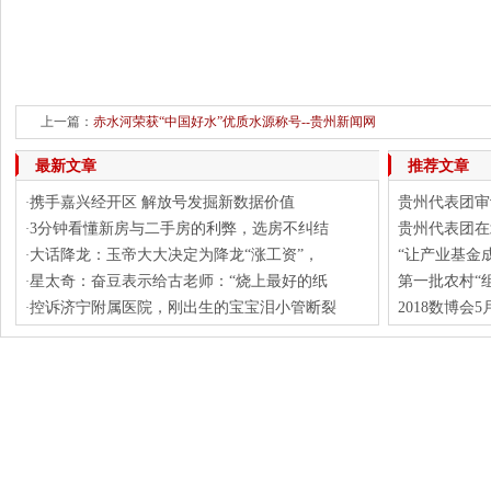
上一篇：
赤水河荣获“中国好水”优质水源称号--贵州新闻网
下一篇：
贵州省计划创建
最新文章
推荐文章
携手嘉兴经开区 解放号发掘新数据价值
贵州代表团审
·
3分钟看懂新房与二手房的利弊，选房不纠结
贵州代表团在
·
大话降龙：玉帝大大决定为降龙“涨工资”，
“让产业基金成
·
星太奇：奋豆表示给古老师：“烧上最好的纸
第一批农村“
·
控诉济宁附属医院，刚出生的宝宝泪小管断裂
2018数博会
·