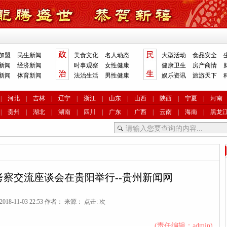
加盟
民生新闻
美食文化
名人动态
大型活动
食品安全
新闻
经济新闻
时事观察
女性健康
健康卫生
房产商情
新闻
体育新闻
法治生活
男性健康
娱乐资讯
旅游天下
|
河北
|
吉林
|
辽宁
|
浙江
|
山东
|
山西
|
陕西
|
宁夏
|
河南
|
贵州
|
湖北
|
湖南
|
四川
|
广东
|
广西
|
云南
|
海南
|
黑龙
察交流座谈会在贵阳举行--贵州新闻网
018-11-03 22:53 作者： 来源： 点击:
次
(责任编辑：admin)