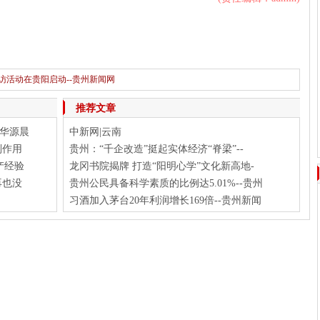
采访活动在贵阳启动--贵州新闻网
下一篇：
2018“黎平·中国侗年”推介会走进杭州--贵州新闻网
推荐文章
华源晨
中新网|云南
副作用
贵州：“千企改造”挺起实体经济“脊梁”--
产经验
龙冈书院揭牌 打造“阳明心学”文化新高地-
再也没
贵州公民具备科学素质的比例达5.01%--贵州
习酒加入茅台20年利润增长169倍--贵州新闻