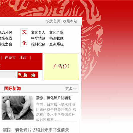
设为首页
|
收藏本站
生态环保
文化名人
文化产业
财经在线
中华情缘
书画收藏
科技之窗
报料投稿
查询系统
|
内蒙古
江西
|
江
国际新闻
更多>>
震惊，碘化钾片防辐射
当前，日本核污染水排海
问题已成全球关注焦点,福
岛核污染水中含有60多种
放射性核素，…
震惊，碘化钾片防辐射未来商业前景
·