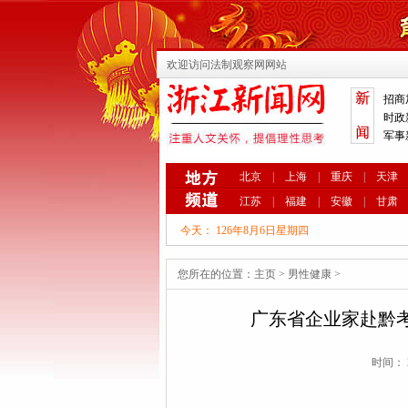
欢迎访问法制观察网网站
招商
时政
军事
北京
|
上海
|
重庆
|
天津
江苏
|
福建
|
安徽
|
甘肃
今天：
126年8月6日星期四
您所在的位置：
主页
>
男性健康
>
广东省企业家赴黔考
时间： 2