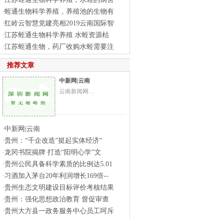
·
蛭通生物科学养殖，养殖池的生物有
·
红岭云智慧党建亮相2019云南国际智
·
江苏蛭通生物科学养殖 水蛭资源枯
·
江苏蛭通生物，药厂收购水蛭需要注
·
推荐文章
中新网|云南
云南新闻网…
中新网|云南
·
贵州：“千企改造”挺起实体经济“
·
龙冈书院揭牌 打造“阳明心学”文
·
贵州公民具备科学素质的比例达5.01
·
习酒加入茅台20年利润增长169倍--
·
贵州生态文明建设目标评价考核结果
·
贵州：强化思想政治教育 督促审查
·
贵州大方县一政务服务中心员工呵斥
·