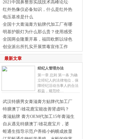
2021中国鼻整形实战技术高峰论坛·
·
红外热像仪必备知识，什么是红外热
·
电压基准是什么
·
全国十大膏滋膏方贴牌代加工厂有哪
·
明基护眼灯为什么那么贵？使用感受
·
全国两会隆重开幕，福田欧辉以绿色
·
创业派出所扎实开展禁毒宣传工作
·
最新文章
经纪人管理办法
第一章 总则 第一条 为确
立经纪人的法律地位，保
障经纪活动当事人的合法
权益，规范经…
武汉特膳男女膏滋膏方贴牌代加工厂
·
特膳澳丁/雄花鹿宝能改善肾虚吗？
·
膏滋贴牌 膏方OEM代加工15年膏滋生
·
自从遇见特膳澳丁/雄花鹿宝片，婆
·
蛭通生指导示范户养殖小蚂蟥成效显
·
江苏蛭通生物科学养殖，水蛭的病害