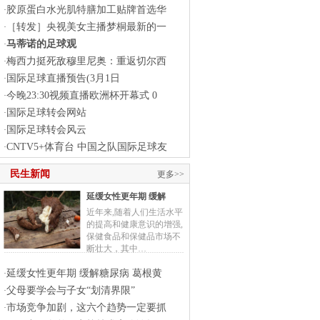
胶原蛋白水光肌特膳加工贴牌首选华
·
［转发］央视美女主播梦桐最新的一
·
马蒂诺的足球观
·
梅西力挺死敌穆里尼奥：重返切尔西
·
国际足球直播预告(3月1日
·
今晚23:30视频直播欧洲杯开幕式 0
·
国际足球转会网站
·
国际足球转会风云
·
CNTV5+体育台 中国之队国际足球友
·
民生新闻
更多>>
延缓女性更年期 缓解
近年来,随着人们生活水平
的提高和健康意识的增强,
保健食品和保健品市场不
断壮大，其中…
延缓女性更年期 缓解糖尿病 葛根黄
·
父母要学会与子女“划清界限”
·
市场竞争加剧，这六个趋势一定要抓
·