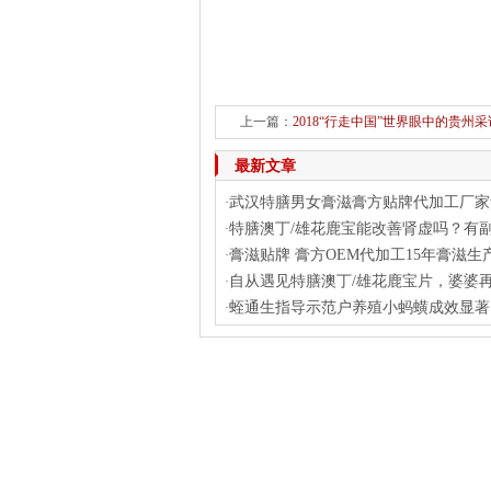
上一篇：
2018“行走中国”世界眼中的贵州
最新文章
武汉特膳男女膏滋膏方贴牌代加工厂家
·
特膳澳丁/雄花鹿宝能改善肾虚吗？有
·
膏滋贴牌 膏方OEM代加工15年膏滋生
·
自从遇见特膳澳丁/雄花鹿宝片，婆婆
·
蛭通生指导示范户养殖小蚂蟥成效显著
·