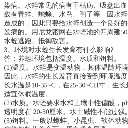
染病。水蛭常见的病有干枯病、吸盘出血
敌有青蛙、蟾蜍、水鸟、鸭子等。因水蛭
造成的，因此只要给水蛭创造一个良好的
发病的。用尼龙密网在水蛭池的四周建5
水蛭逃跑、抵御敌害。
3、环境对水蛭生长发育有什么影响?
答：养蛭环境包括温度、水质和饵料。
(1)温度。水蛭是变温动物，其体温随环
因此，水蛭的生长发育直接受到环境温度
长水温是10-35~C，在25-30~CH寸，生
适宜休眠温度。
(2)水质。水蛭要求水和土壤中性偏酸，pH
透明度在 20-30厘米。水土碱性不能过强
(3)饵料。一般以螺蚌、小昆虫、软体动