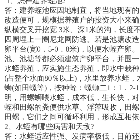
1、怎样建养蛭池?
答：建养蛭池应因地制宜，将当地现有的
改造便可，规模据养殖户的投资大小来确
纵横交叉开挖宽 3米、深1米的沟，长度
四周埋上一圈尼龙网防逃。若是池塘改造
卵平台(宽0．5-0．8米)，以便水蛭产
池、池塘等都必须建筑产卵平台，并围一
水蛭养殖，应实施生态养殖，即水中栽种
(占整个水面80％以上)，水里放养水蛭
蛳(如田螺等)，按种蛭：螺蛳二1：1．2-
明，用螺蛳喂水蛭，成本低，生长快，对
蛭和田螺的粪便供水草、浮萍吸收，田螺
田螺，它们之间可循环利用，形成互相依
2、水蛭有哪些病害和天敌?
答：水蛭适应性强、发病率极低，目前还