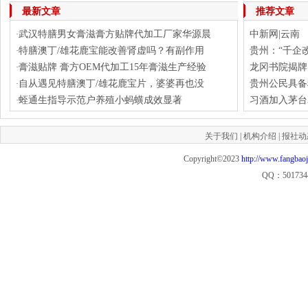
最新文章
推荐文章
武汉特膳男女膏滋膏方贴牌代加工厂家华源晨
中新网|云南
·
特膳澳丁/雄花鹿宝能改善肾虚吗？有副作用
贵州：“千企改
·
膏滋贴牌 膏方OEM代加工15年膏滋生产经验
龙冈书院揭牌
·
自从遇见特膳澳丁/雄花鹿宝片，婆婆再也没
贵州公民具备科
·
蛭通生指导示范户养殖小蚂蟥成效显著
习酒加入茅台2
·
关于我们
|
机构介绍
|
报社动
Copyright©2023
http://www.fangbao
QQ：501734