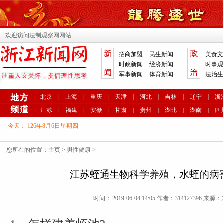
欢迎访问法制观察网网站
招商加盟
民生新闻
美食文
时政新闻
经济新闻
时事观
军事新闻
体育新闻
法治生
北京
|
上海
|
重庆
|
天津
|
河北
|
吉林
|
辽宁
|
浙
江苏
|
福建
|
安徽
|
甘肃
|
贵州
|
湖北
|
湖南
|
四
今天：
126年8月6日星期四
您所在的位置：
主页
>
男性健康
>
江苏蛭通生物科学养殖，水蛭的病
时间： 2019-06-04 14:05 作者：314127396 来