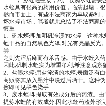
江苏
蛭通生物，药厂收购水蛭需要
水蛭具有很高的药用价值，临清起塘，很
然而市面上，有些不法商家为牟取暴利，
坏水蛭市场，笔者就此总结了不法商家的
慎重
1
、矾水蛭
即加明矾淹渍的水蛭。这种水
:
蛭干品的自然黑色光泽
对光有亮晶反光
,
尝
之则先涩后麻而有杀舌感。由于水蛭入药
因此
矾制水蛭实为增重牟利
希注意观察
,
,
2
、盐墨水蛭
用盐淹渍的水蛭
表面泛有白
:
,
商贩将其放入墨汁中浸过后晒干。这种伪
擦即可见墨色染手
3
、废水蛭
即提取有效成分后的药渣。由
:
提炼水蛭的有效成分
因此水蛭药渣外形
,