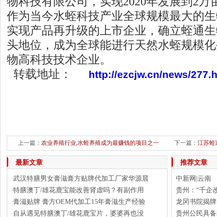
物科技有限公司，实现
2020
年发展到
2
万
作为当今水蛭科技产业全球规模最大的生
实现产品再升级的上市企业，确立蛭通生
头地位，成为全球能进行天然水蛭规模化
物高科技技术企业。
转载地址：
http://ezcjw.cn/news/277.
上一篇：
农业养殖行业,水蛭养殖成为最赚钱的项目之一
下一篇：
江苏蛭
最新文章
推荐文章
武汉特膳男女膏滋膏方贴牌代加工厂家华源晨
中新网|云南
·
特膳澳丁/雄花鹿宝能改善肾虚吗？有副作用
贵州：“千企改
·
膏滋贴牌 膏方OEM代加工15年膏滋生产经验
龙冈书院揭牌
·
自从遇见特膳澳丁/雄花鹿宝片，婆婆再也没
贵州公民具备科
·