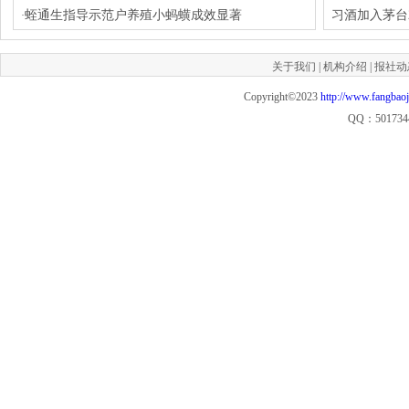
蛭通生指导示范户养殖小蚂蟥成效显著
习酒加入茅台2
·
关于我们
|
机构介绍
|
报社动
Copyright©2023
http://www.fangbao
QQ：501734