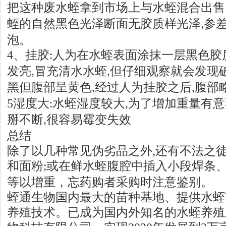
把这种废水蛭拿到市场上与水蛭混合出售
蛭的自然黑色光泽断面无胶质样光泽
参
,
泡。
4
、挂胶
人为在水蛭表面涂抹一层黑色胶
:
发亮
冒充清水水蛭
但仔细观察就会发现
,
,
黑但腹部呈黄色
经过人为挂胶之后
腹部
,
,
5
湿度大
水蛭湿度较大
为了增加重量有意
:
,
掰不断
很容易霉变失效
,
总结
除了以几种常见伪劣品之外
,
还有不法之
和面粉
或在鲜水蛭腹腔中插入小段焊条
;
等以增重，忘药购者采购时注意鉴别。
蛭通生物国内
最大的苗种基地
、提供水蛭
养殖技术。已成为国内外知名的水蛭养殖