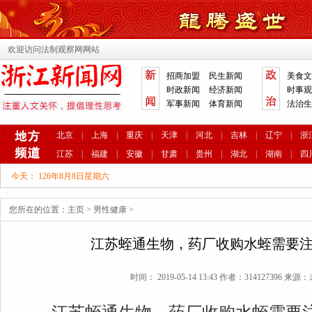
欢迎访问法制观察网网站
招商加盟
民生新闻
美食文
时政新闻
经济新闻
时事观
军事新闻
体育新闻
法治生
北京
|
上海
|
重庆
|
天津
|
河北
|
吉林
|
辽宁
|
浙
江苏
|
福建
|
安徽
|
甘肃
|
贵州
|
湖北
|
湖南
|
四
今天：
126年8月8日星期六
您所在的位置：
主页
>
男性健康
>
江苏蛭通生物，药厂收购水蛭需要
时间： 2019-05-14 13:43 作者：314127396 来